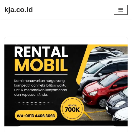
kja.co.id
Lompat
ke
konten