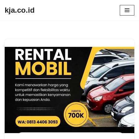
kja.co.id
Lompat
ke
konten