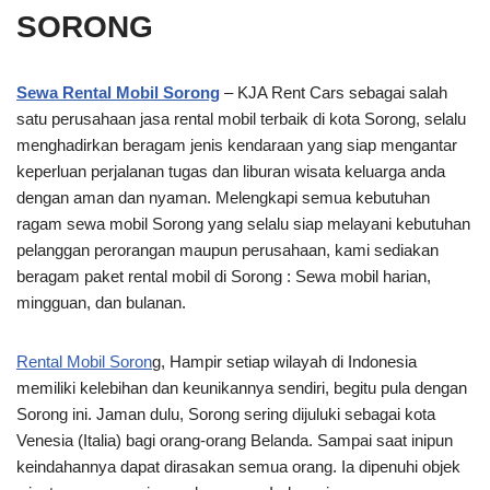
SORONG
Sewa Rental Mobil Sorong
– KJA Rent Cars sebagai salah
satu perusahaan jasa rental mobil terbaik di kota Sorong, selalu
menghadirkan beragam jenis kendaraan yang siap mengantar
keperluan perjalanan tugas dan liburan wisata keluarga anda
dengan aman dan nyaman. Melengkapi semua kebutuhan
ragam sewa mobil Sorong yang selalu siap melayani kebutuhan
pelanggan perorangan maupun perusahaan, kami sediakan
beragam paket rental mobil di Sorong : Sewa mobil harian,
mingguan, dan bulanan.
Rental Mobil Soron
g, Hampir setiap wilayah di Indonesia
memiliki kelebihan dan keunikannya sendiri, begitu pula dengan
Sorong ini. Jaman dulu, Sorong sering dijuluki sebagai kota
Venesia (Italia) bagi orang-orang Belanda. Sampai saat inipun
keindahannya dapat dirasakan semua orang. Ia dipenuhi objek