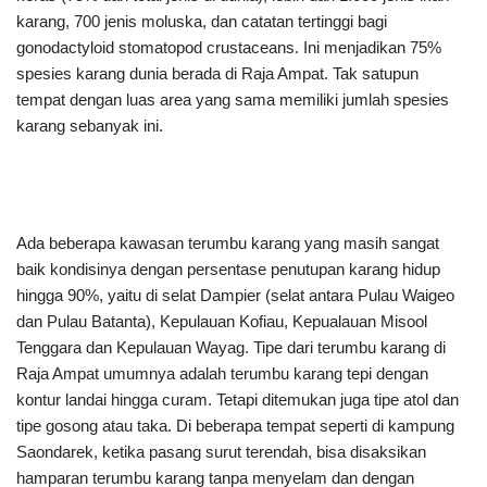
karang, 700 jenis moluska, dan catatan tertinggi bagi
gonodactyloid stomatopod crustaceans. Ini menjadikan 75%
spesies karang dunia berada di Raja Ampat. Tak satupun
tempat dengan luas area yang sama memiliki jumlah spesies
karang sebanyak ini.
Ada beberapa kawasan terumbu karang yang masih sangat
baik kondisinya dengan persentase penutupan karang hidup
hingga 90%, yaitu di selat Dampier (selat antara Pulau Waigeo
dan Pulau Batanta), Kepulauan Kofiau, Kepualauan Misool
Tenggara dan Kepulauan Wayag. Tipe dari terumbu karang di
Raja Ampat umumnya adalah terumbu karang tepi dengan
kontur landai hingga curam. Tetapi ditemukan juga tipe atol dan
tipe gosong atau taka. Di beberapa tempat seperti di kampung
Saondarek, ketika pasang surut terendah, bisa disaksikan
hamparan terumbu karang tanpa menyelam dan dengan