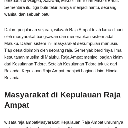
berkuasa di Waigeo, Salawati, Misool Timur dan Misool Barat.
Sementara itu, tiga butir telur lainnya menjadi hantu, seorang
wanita, dan sebuah batu.
Dalam perjalanan sejarah, wilayah Raja Ampat telah lama dihuni
oleh masyarakat bangsawan dan menerapkan sistem adat
Maluku. Dalam sistem ini, masyarakat sekumpulan manusia.
Tiap desa dipimpin oleh seorang raja. Semenjak berdirinya lima
kesultanan muslim di Maluku, Raja Ampat menjadi bagian klaim
dari Kesultanan Tidore. Setelah Kesultanan Tidore takluk dari
Belanda, Kepulauan Raja Ampat menjadi bagian klaim Hindia
Belanda.
Masyarakat di Kepulauan Raja
Ampat
wisata raja ampatMasyarakat Kepulauan Raja Ampat umumnya