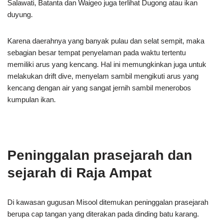
Salawati, Batanta dan Waigeo juga terlihat Dugong atau ikan
duyung.
Karena daerahnya yang banyak pulau dan selat sempit, maka
sebagian besar tempat penyelaman pada waktu tertentu
memiliki arus yang kencang. Hal ini memungkinkan juga untuk
melakukan drift dive, menyelam sambil mengikuti arus yang
kencang dengan air yang sangat jernih sambil menerobos
kumpulan ikan.
Peninggalan prasejarah dan
sejarah di Raja Ampat
Di kawasan gugusan Misool ditemukan peninggalan prasejarah
berupa cap tangan yang diterakan pada dinding batu karang.