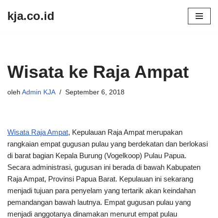
kja.co.id
Lompat
ke
konten
Wisata ke Raja Ampat
oleh
Admin KJA
September 6, 2018
Wisata Raja Ampat
, Kepulauan Raja Ampat merupakan
rangkaian empat gugusan pulau yang berdekatan dan berlokasi
di barat bagian Kepala Burung (Vogelkoop) Pulau Papua.
Secara administrasi, gugusan ini berada di bawah Kabupaten
Raja Ampat, Provinsi Papua Barat. Kepulauan ini sekarang
menjadi tujuan para penyelam yang tertarik akan keindahan
pemandangan bawah lautnya. Empat gugusan pulau yang
menjadi anggotanya dinamakan menurut empat pulau