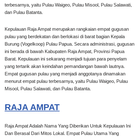
terbesarnya, yaitu Pulau Waigeo, Pulau Misool, Pulau Salawati,
dan Pulau Batanta.
Kepulauan Raja Ampat merupakan rangkaian empat gugusan
pulau yang berdekatan dan berlokasi di barat bagian Kepala
Burung (Vogelkoop) Pulau Papua. Secara administrasi, gugusan
ini berada di bawah Kabupaten Raja Ampat, Provinsi Papua
Barat. Kepulauan ini sekarang menjadi tujuan para penyelam
yang tertarik akan keindahan pemandangan bawah lautnya.
Empat gugusan pulau yang menjadi anggotanya dinamakan
menurut empat pulau terbesarnya, yaitu Pulau Waigeo, Pulau
Misool, Pulau Salawati, dan Pulau Batanta.
RAJA AMPAT
Raja Ampat Adalah Nama Yang Diberikan Untuk Kepulauan Ini
Dan Berasal Dari Mitos Lokal. Empat Pulau Utama Yang