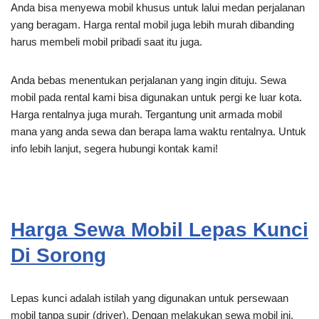
Anda bisa menyewa mobil khusus untuk lalui medan perjalanan
yang beragam. Harga rental mobil juga lebih murah dibanding
harus membeli mobil pribadi saat itu juga.
Anda bebas menentukan perjalanan yang ingin dituju. Sewa
mobil pada rental kami bisa digunakan untuk pergi ke luar kota.
Harga rentalnya juga murah. Tergantung unit armada mobil
mana yang anda sewa dan berapa lama waktu rentalnya. Untuk
info lebih lanjut, segera hubungi kontak kami!
Harga Sewa Mobil Lepas Kunci
Di Sorong
Lepas kunci adalah istilah yang digunakan untuk persewaan
mobil tanpa supir (driver). Dengan melakukan sewa mobil ini,