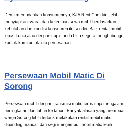
Demi memudahkan konsumennya, KJA Rent Cars kini telah
menyiapkan syarat dan ketentuan sewa mobil berdasarkan
kebutuhan dan kondisi konsumen itu sendiri. Baik rental mobil
lepas kunci atau dengan supir, anda bisa segera menghubungi
kontak kami untuk info pemesanan.
Persewaan Mobil Matic Di
Sorong
Persewaan mobil dengan transmisi matic terus saja mengalami
peningkatan dari tahun ke tahun. Banyak alasan yang membuat
warga Sorong lebih tertarik melakukan rental mobil matic
dibanding manual, dari segi mengemudi mobil matic lebih