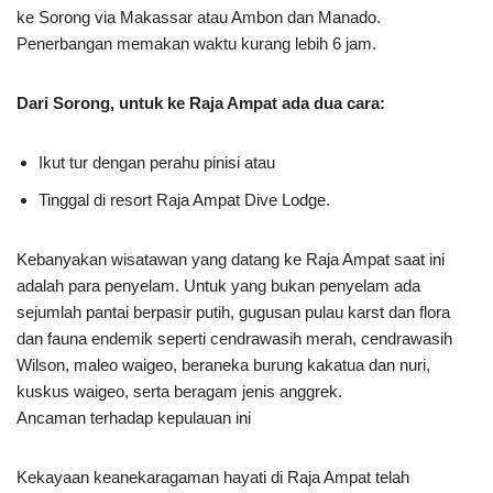
ke Sorong via Makassar atau Ambon dan Manado.
Penerbangan memakan waktu kurang lebih 6 jam.
Dari Sorong, untuk ke Raja Ampat ada dua cara:
Ikut tur dengan perahu pinisi atau
Tinggal di resort Raja Ampat Dive Lodge.
Kebanyakan wisatawan yang datang ke Raja Ampat saat ini
adalah para penyelam. Untuk yang bukan penyelam ada
sejumlah pantai berpasir putih, gugusan pulau karst dan flora
dan fauna endemik seperti cendrawasih merah, cendrawasih
Wilson, maleo waigeo, beraneka burung kakatua dan nuri,
kuskus waigeo, serta beragam jenis anggrek.
Ancaman terhadap kepulauan ini
Kekayaan keanekaragaman hayati di Raja Ampat telah