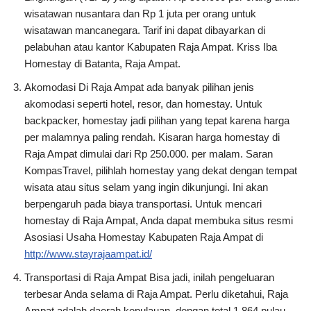
wisatawan nusantara dan Rp 1 juta per orang untuk
wisatawan mancanegara. Tarif ini dapat dibayarkan di
pelabuhan atau kantor Kabupaten Raja Ampat. Kriss Iba
Homestay di Batanta, Raja Ampat.
Akomodasi Di Raja Ampat ada banyak pilihan jenis
akomodasi seperti hotel, resor, dan homestay. Untuk
backpacker, homestay jadi pilihan yang tepat karena harga
per malamnya paling rendah. Kisaran harga homestay di
Raja Ampat dimulai dari Rp 250.000. per malam. Saran
KompasTravel, pilihlah homestay yang dekat dengan tempat
wisata atau situs selam yang ingin dikunjungi. Ini akan
berpengaruh pada biaya transportasi. Untuk mencari
homestay di Raja Ampat, Anda dapat membuka situs resmi
Asosiasi Usaha Homestay Kabupaten Raja Ampat di
http://www.stayrajaampat.id/
Transportasi di Raja Ampat Bisa jadi, inilah pengeluaran
terbesar Anda selama di Raja Ampat. Perlu diketahui, Raja
Ampat adalah daerah kepulauan, dengan total 1.864 pulau.