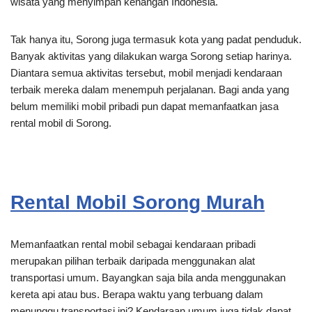
wisata yang menyimpan kenangan Indonesia.
Tak hanya itu, Sorong juga termasuk kota yang padat penduduk.
Banyak aktivitas yang dilakukan warga Sorong setiap harinya.
Diantara semua aktivitas tersebut, mobil menjadi kendaraan
terbaik mereka dalam menempuh perjalanan. Bagi anda yang
belum memiliki mobil pribadi pun dapat memanfaatkan jasa
rental mobil di Sorong.
Rental Mobil Sorong Murah
Memanfaatkan rental mobil sebagai kendaraan pribadi
merupakan pilihan terbaik daripada menggunakan alat
transportasi umum. Bayangkan saja bila anda menggunakan
kereta api atau bus. Berapa waktu yang terbuang dalam
menunggu transportasi ini? Kendaraan umum juga tidak dapat