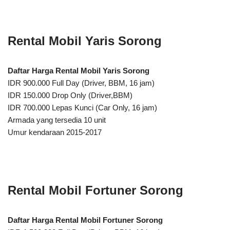
Rental Mobil Yaris Sorong
Daftar Harga Rental Mobil
Yaris Sorong
IDR 900.000 Full Day (Driver, BBM, 16 jam)
IDR 150.000 Drop Only (Driver,BBM)
IDR 700.000 Lepas Kunci (Car Only, 16 jam)
Armada yang tersedia 10 unit
Umur kendaraan 2015-2017
Rental Mobil Fortuner Sorong
Daftar Harga Rental Mobil
Fortuner Sorong