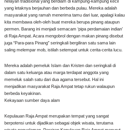
nelayan tradisional yang berdiam di kampung-kampung kecil
yang letaknya berjauhan dan berbeda pulau. Mereka adalah
masyarakat yang ramah menerima tamu dari luar, apalagi kalau
kita membawa oleh-oleh buat mereka berupa pinang ataupun
permen. Barang ini menjadi semacam ‘pipa perdamaian indian’
di Raja Ampat. Acara mengobrol dengan makan pinang disebut
juga “Para-para Pinang” seringkali bergiliran satu sama lain
saling melempar mob, istilah setempat untuk cerita-cerita lucu.
Mereka adalah pemeluk Islam dan Kristen dan seringkali di
dalam satu keluarga atau marga terdapat anggota yang
memeluk salah satu dari dua agama tersebut. Hal ini
menjadikan masyarakat Raja Ampat tetap rukun walaupun
berbeda keyakinan.
Kekayaan sumber daya alam
Kepulauan Raja Ampat merupakan tempat yang sangat
berpotensi untuk dijadikan sebagai objek wisata, terutama
wisata penyelaman. Perairan Kepulauan Raja Ampat menurut