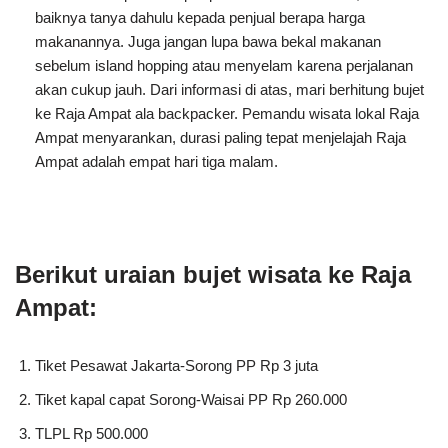
baiknya tanya dahulu kepada penjual berapa harga
makanannya. Juga jangan lupa bawa bekal makanan
sebelum island hopping atau menyelam karena perjalanan
akan cukup jauh. Dari informasi di atas, mari berhitung bujet
ke Raja Ampat ala backpacker. Pemandu wisata lokal Raja
Ampat menyarankan, durasi paling tepat menjelajah Raja
Ampat adalah empat hari tiga malam.
Berikut uraian bujet wisata ke Raja
Ampat:
Tiket Pesawat Jakarta-Sorong PP Rp 3 juta
Tiket kapal capat Sorong-Waisai PP Rp 260.000
TLPL Rp 500.000